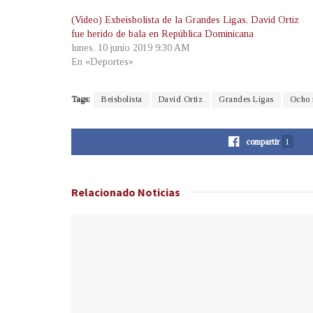
(Video) Exbeisbolista de la Grandes Ligas, David Ortiz
fue herido de bala en República Dominicana
lunes, 10 junio 2019 9:30 AM
En «Deportes»
Tags:
Beisbolista
David Ortiz
Grandes Ligas
Ocho 
compartir
1
Relacionado
Noticias