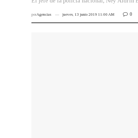
El jefe de la policía nacional, Ney Aldrín
0
por
Agencias
jueves, 13 junio 2019 11:00 AM