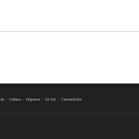
ión
Cultura
Deportes
Jet Set
Curiosidades