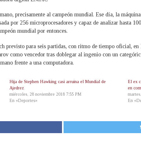
n humano, precisamente al campeón mundial. Ese día, la máqui
sada por 256 microprocesadores y capaz de analizar hasta 10
 campeón mundial por entonces.
ch previsto para seis partidas, con ritmo de tiempo oficial, e
arov como vencedor tras doblegar al ingenio con un categórico
humano frente a una computadora.
Hija de Stephen Hawking casi arruina el Mundial de
El ex 
Ajedrez
en com
miércoles, 28 noviembre 2018 7:55 PM
martes
En «Deportes»
En «De