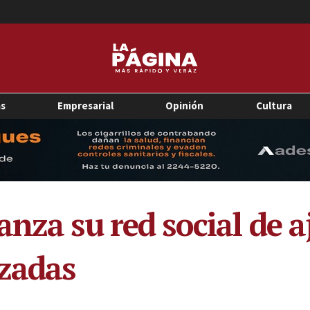
as
Empresarial
Opinión
Cultura
nza su red social de a
izadas