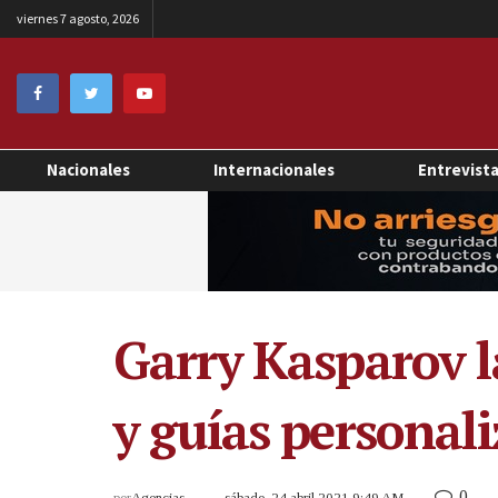
viernes 7 agosto, 2026
Nacionales
Internacionales
Entrevist
Garry Kasparov la
y guías personal
0
por
Agencias
sábado, 24 abril 2021 9:49 AM