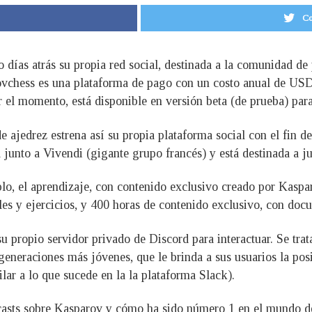
Co
 días atrás su propia red social, destinada a la comunidad de
ovchess es una plataforma de pago con un costo anual de USD
or el momento, está disponible en versión beta (de prueba) par
 ajedrez estrena así su propia plataforma social con el fin d
 junto a Vivendi (gigante grupo francés) y está destinada a ju
plo, el aprendizaje, con contenido exclusivo creado por Kasp
les y ejercicios, y 400 horas de contenido exclusivo, con docu
 su propio servidor privado de Discord para interactuar. Se tr
eraciones más jóvenes, que le brinda a sus usuarios la posibi
ilar a lo que sucede en la la plataforma Slack).
asts sobre Kasparov y cómo ha sido número 1 en el mundo de