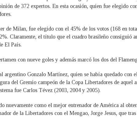
inión de 372 expertos. En esta ocasión, quien fue elegido com
ores.
Inter de Milan, fue elegido con el 45% de los votos (168 en tot
. Claramente, el título que el cuadro brasileño consiguió an
de El País.
rtamen con nueve goles y además marcó los dos del Flamengo
al argentino Gonzalo Martínez, quien se había quedado con e
igura del Gremio campeón de la Copa Libertadores de aquel añ
sistema fue Carlos Tévez (2003, 2004 y 2005).
do nuevamente como el mejor entrenador de América al obtener
nador de la Libertadores con el Mengao, Jorge Jesus, que tra