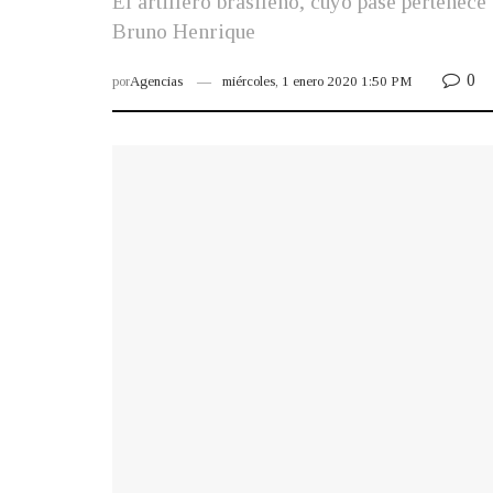
El artillero brasileño, cuyo pase pertenece
Bruno Henrique
0
por
Agencias
miércoles, 1 enero 2020 1:50 PM