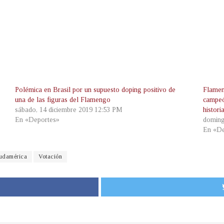
Polémica en Brasil por un supuesto doping positivo de
Flamen
una de las figuras del Flamengo
campeó
sábado, 14 diciembre 2019 12:53 PM
histori
En «Deportes»
doming
En «De
udamérica
Votación