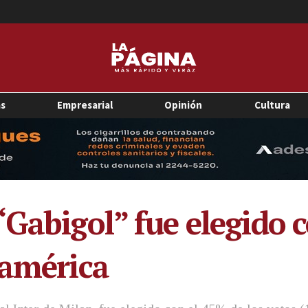
as
Empresarial
Opinión
Cultura
“Gabigol” fue elegido 
damérica