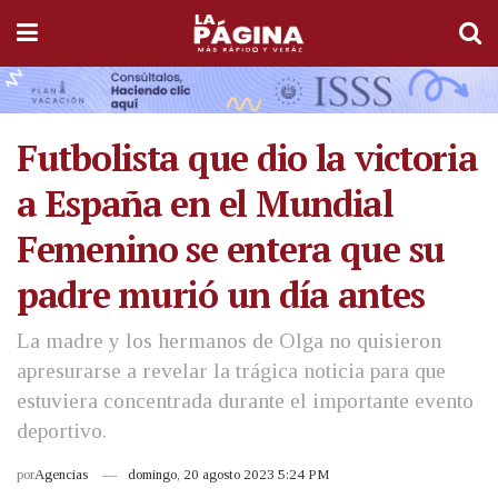
Futbolista que dio la victoria
a España en el Mundial
Femenino se entera que su
padre murió un día antes
La madre y los hermanos de Olga no quisieron
apresurarse a revelar la trágica noticia para que
estuviera concentrada durante el importante evento
deportivo.
por
Agencias
domingo, 20 agosto 2023 5:24 PM