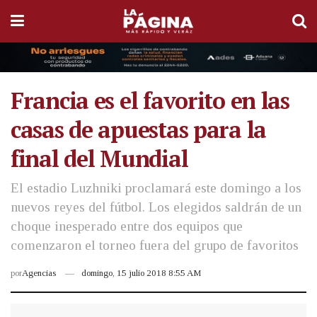
Francia es el favorito en las
casas de apuestas para la
final del Mundial
El estadio Luzhniki proclamará este domingo a los
nuevos reyes del fútbol. Los elegidos saldrán de un
choque inesperado entre dos equipos que
comenzaron el torneo fuera del grupo de favoritos
por
Agencias
domingo, 15 julio 2018 8:55 AM