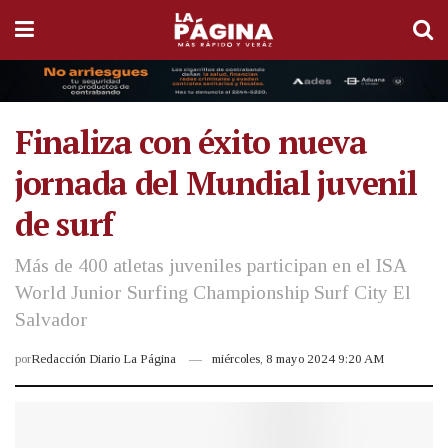
Finaliza con éxito nueva
jornada del Mundial juvenil
de surf
Más de 400 atletas juveniles participan en el ISA
World Junior Surfing Championship Surf City El
Salvador
por
Redacción Diario La Página
miércoles, 8 mayo 2024 9:20 AM