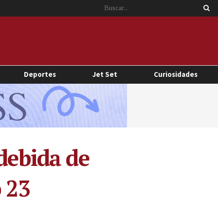
Deportes
Jet Set
Curiosidades
debida de
 23