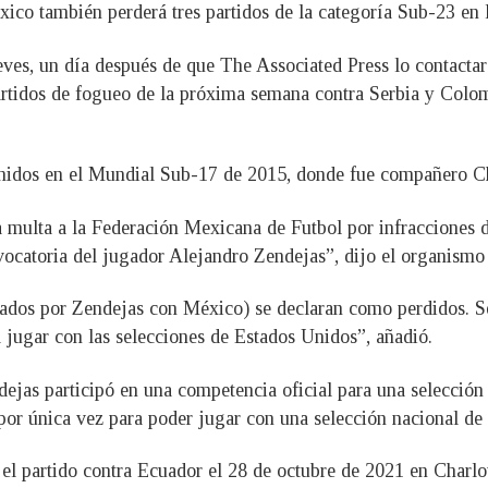
co también perderá tres partidos de la categoría Sub-23 en l
ueves, un día después de que The Associated Press lo contacta
tidos de fogueo de la próxima semana contra Serbia y Colomb
 Unidos en el Mundial Sub-17 de 2015, donde fue compañero Ch
multa a la Federación Mexicana de Futbol por infracciones d
nvocatoria del jugador Alejandro Zendejas”, dijo el organism
utados por Zendejas con México) se declaran como perdidos. 
a jugar con las selecciones de Estados Unidos”, añadió.
ejas participó en una competencia oficial para una selección 
 por única vez para poder jugar con una selección nacional d
ó el partido contra Ecuador el 28 de octubre de 2021 en Charl