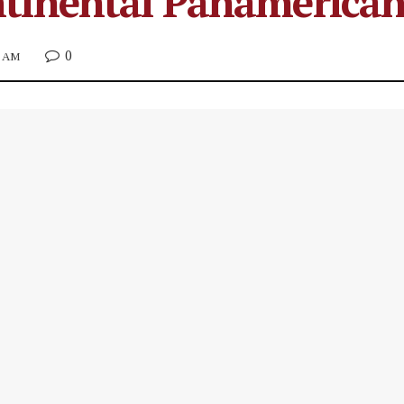
tinental Panamerican
0
6 AM