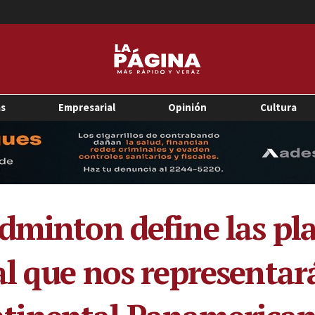
as
Empresarial
Opinión
Cultura
dminton define las pla
l que nos representará