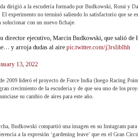
ada dirigió a la escudería formado por Budkowski, Rossi y Dav
l experimento no terminó saliendo lo satisfactorio que se es
n solucionar con un nuevo fichaje.
 Su director ejecutivo, Marcin Budkowski, que salió de
ne… y arroja dudas al aire
pic.twitter.com/j3rsIibIhh
anuary 13, 2022
de 2009 lideró el proyecto de Force India (luego Racing Poin
gran crecimiento de la escudería y de que sea uno de los pro
nunciase su cambio de aires para este año.
cha, Budkowski compartió una imagen en su Instagram para a
eferencia a la expresión ‘gardening leave’ que en el Gran Cir