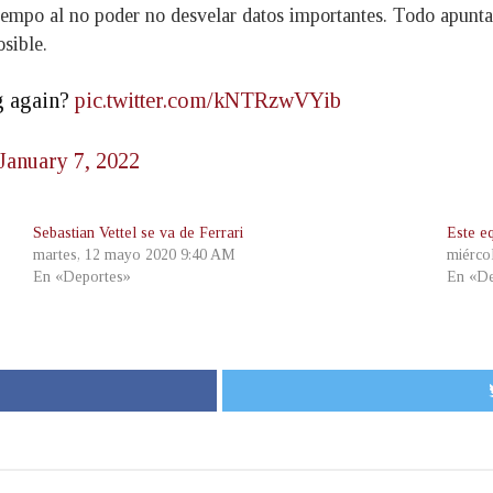
tiempo al no poder no desvelar datos importantes. Todo apun
sible.
g again?
pic.twitter.com/kNTRzwVYib
January 7, 2022
Sebastian Vettel se va de Ferrari
Este e
martes, 12 mayo 2020 9:40 AM
miérco
En «Deportes»
En «De