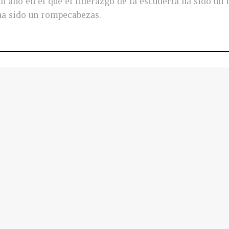
 año en el que el liderazgo de la escudería ha sido un
 ha sido un rompecabezas.