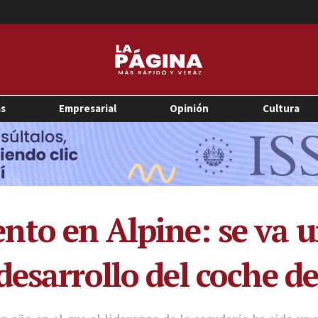
as
Empresarial
Opinión
Cultura
to en Alpine: se va un
desarrollo del coche d