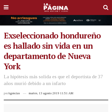
Exseleccionado hondureño
es hallado sin vida en un
departamento de Nueva
York
La hipótesis más solida es que el deportista de 37
años murió debido a un infarto
por
Agencias
martes, 13 agosto 2019 11:51 AM