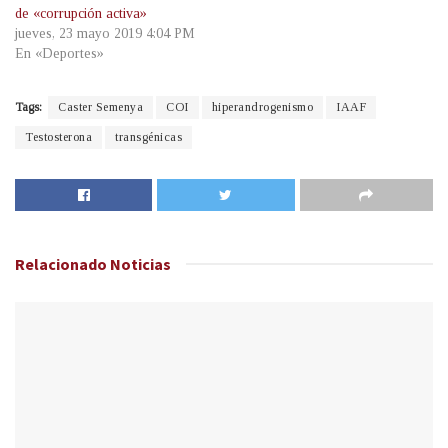
de «corrupción activa»
jueves, 23 mayo 2019 4:04 PM
En «Deportes»
Tags:
Caster Semenya
COI
hiperandrogenismo
IAAF
Testosterona
transgénicas
Relacionado
Noticias