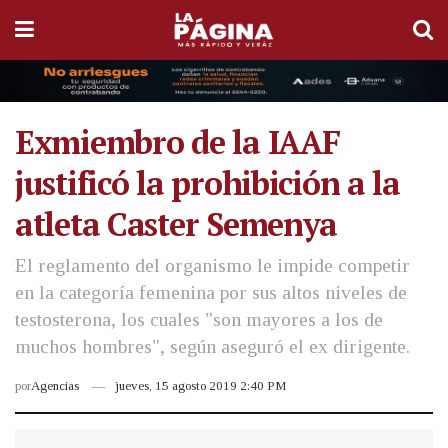
Exmiembro de la IAAF
justificó la prohibición a la
atleta Caster Semenya
El reglamento del organismo le impide competir
en la categoría femenina por sus altos niveles de
testosterona, los cuales "son mayores a los de
muchos hombres", según aseguró el ex dirigente.
por
Agencias
jueves, 15 agosto 2019 2:40 PM