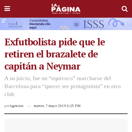
Exfutbolista pide que le
retiren el brazalete de
capitán a Neymar
A su juicio, fue un “equívoco” marcharse del
Barcelona para “querer ser protagonista” en otro
club
por
Agencias
martes, 7 mayo 2019 6:25 PM