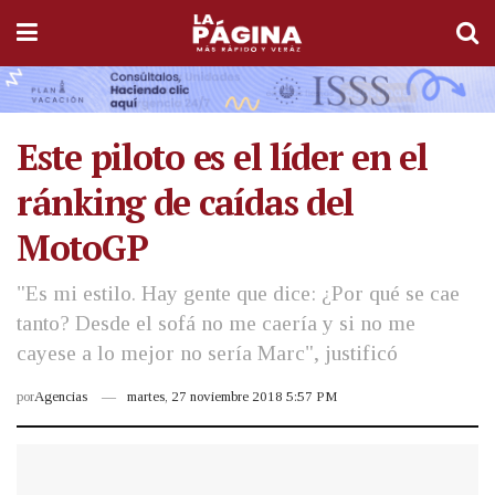
Este piloto es el líder en el
ránking de caídas del
MotoGP
"Es mi estilo. Hay gente que dice: ¿Por qué se cae
tanto? Desde el sofá no me caería y si no me
cayese a lo mejor no sería Marc", justificó
por
Agencias
martes, 27 noviembre 2018 5:57 PM