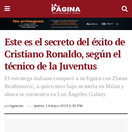
Este es el secreto del éxito de
Cristiano Ronaldo, según el
técnico de la Juventus
El estratega italiano comparó a su figura con Zlatan
Ibrahimovic, a quien tuvo bajo su tutela en Milan y
ahora se encuentra en Los Ángeles Galaxy
por
Agencias
martes, 14 mayo 2019 6:38 PM