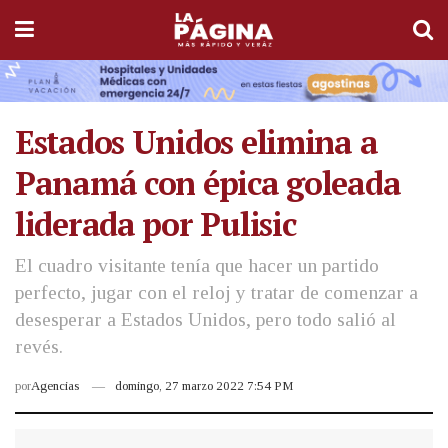
Estados Unidos elimina a
Panamá con épica goleada
liderada por Pulisic
El cuadro visitante tenía que hacer un partido
perfecto, jugar con el reloj y tratar de comenzar a
desesperar a Estados Unidos, pero todo salió al
revés.
por
Agencias
domingo, 27 marzo 2022 7:54 PM