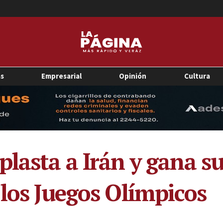
as
Empresarial
Opinión
Cultura
plasta a Irán y gana s
 los Juegos Olímpicos