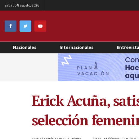
sábado 8 agosto, 2026
Nacionales
Internacionales
Entrevist
Erick Acuña, sati
selección femeni
por
Redacción Diario La Página
lunes, 24 febrero 2025 7:4