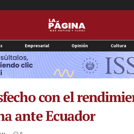
as
Empresarial
Opinión
Cultura
sfecho con el rendimie
na ante Ecuador
0
5 AM