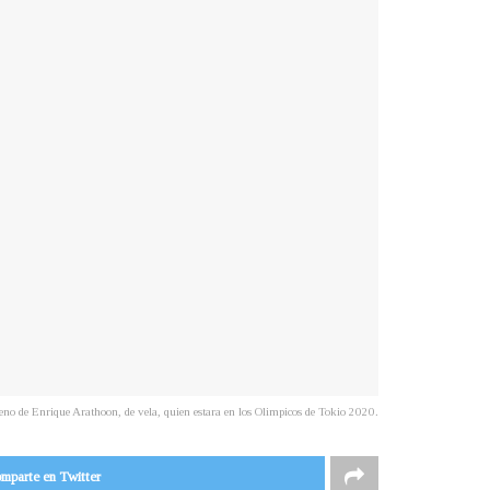
eno de Enrique Arathoon, de vela, quien estara en los Olimpicos de Tokio 2020.
mparte en Twitter