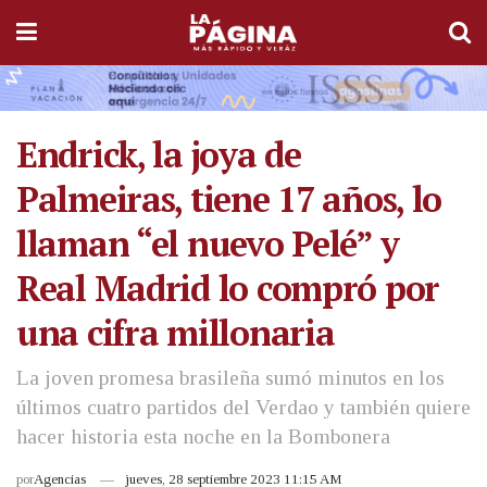
Endrick, la joya de
Palmeiras, tiene 17 años, lo
llaman “el nuevo Pelé” y
Real Madrid lo compró por
una cifra millonaria
La joven promesa brasileña sumó minutos en los
últimos cuatro partidos del Verdao y también quiere
hacer historia esta noche en la Bombonera
por
Agencias
jueves, 28 septiembre 2023 11:15 AM