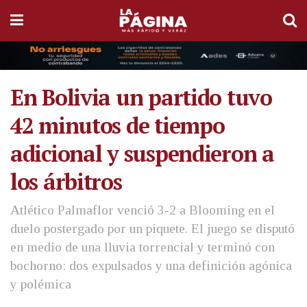
En Bolivia un partido tuvo
42 minutos de tiempo
adicional y suspendieron a
los árbitros
Atlético Palmaflor venció 3-2 a Blooming en el
duelo postergado por un piquete. El juego se disputó
en medio de una lluvia torrencial y terminó con
bochorno: dos expulsados y una definición agónica
y polémica