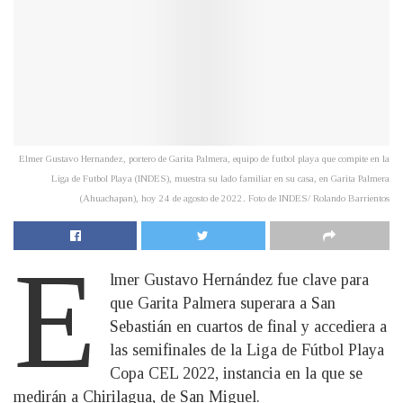
Elmer Gustavo Hernandez, portero de Garita Palmera, equipo de futbol playa que compite en la
Liga de Futbol Playa (INDES), muestra su lado familiar en su casa, en Garita Palmera
(Ahuachapan), hoy 24 de agosto de 2022. Foto de INDES/ Rolando Barrientos
E
lmer Gustavo Hernández fue clave para
que Garita Palmera superara a San
Sebastián en cuartos de final y accediera a
las semifinales de la Liga de Fútbol Playa
Copa CEL 2022, instancia en la que se
medirán a Chirilagua, de San Miguel.