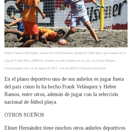
Elmer Gustavo Hernandez, portero de Garita Palmera, equipo de futbol playa que compite en la
Liga de Futbol Playa (INDES), muestra su lado familiar en su casa, en Garita Palmera
(Ahuachapan), hoy 24 de agosto de 2022. Foto de INDES/ Rolando Barrientos
En el plano deportivo uno de sus anhelos es jugar fuera
del país como lo ha hecho Frank Velásquez y Heber
Ramos, entre otros, además de jugar con la selección
nacional de fútbol playa.
OTROS SUEÑOS
Elmer Hernández tiene muchos otros anhelos deportivos