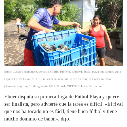
Elmer Gustavo Hernandez, portero de Garita Palmera, equipo de futbol playa que compite en la
Liga de Futbol Playa (INDES), muestra su lado familiar en su casa, en Garita Palmera
(Ahuachapan), hoy 24 de agosto de 2022. Foto de INDES/ Rolando Barrientos
Elmer disputa su primera Liga de Fútbol Playa y quiere
ser finalista, pero advierte que la tarea es difícil. «El rival
que nos ha tocado no es fácil, tiene buen fútbol y tiene
mucho dominio de balón», dijo.