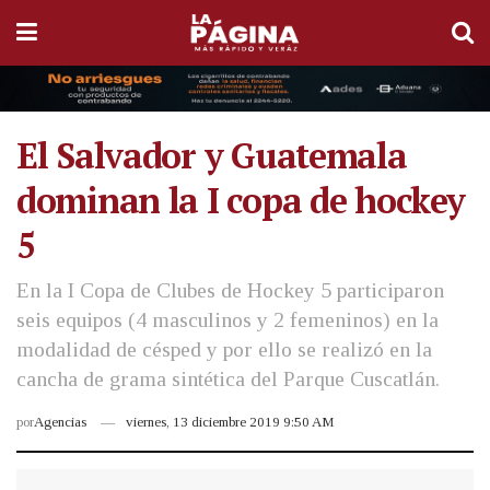
El Salvador y Guatemala
dominan la I copa de hockey
5
En la I Copa de Clubes de Hockey 5 participaron
seis equipos (4 masculinos y 2 femeninos) en la
modalidad de césped y por ello se realizó en la
cancha de grama sintética del Parque Cuscatlán.
por
Agencias
viernes, 13 diciembre 2019 9:50 AM