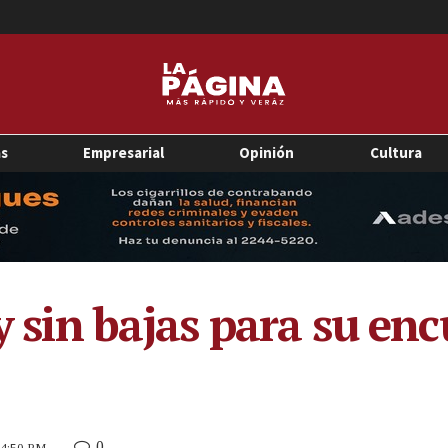
as
Empresarial
Opinión
Cultura
 y sin bajas para su en
0
5 4:50 PM