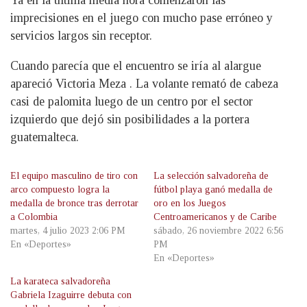
Ya en la última media hora comenzaron las
imprecisiones en el juego con mucho pase erróneo y
servicios largos sin receptor.
Cuando parecía que el encuentro se iría al alargue
apareció Victoria Meza . La volante remató de cabeza
casi de palomita luego de un centro por el sector
izquierdo que dejó sin posibilidades a la portera
guatemalteca.
El equipo masculino de tiro con
La selección salvadoreña de
arco compuesto logra la
fútbol playa ganó medalla de
medalla de bronce tras derrotar
oro en los Juegos
a Colombia
Centroamericanos y de Caribe
martes, 4 julio 2023 2:06 PM
sábado, 26 noviembre 2022 6:56
En «Deportes»
PM
En «Deportes»
La karateca salvadoreña
Gabriela Izaguirre debuta con