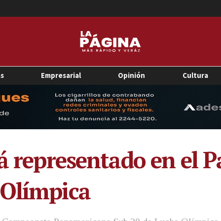
as
Empresarial
Opinión
Cultura
rá representado en el
 Olímpica