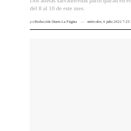
Dos atletas salvadoreñas participarán en
del 8 al 10 de este mes.
por
Redacción Diario La Página
miércoles, 6 julio 2022 7:2