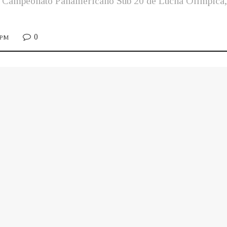
 el Campeonato Panamericano Sub 20 de Lucha Olímpica,
0
3 PM