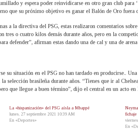
humillado y espera poder reinvidicarse en otro gran club para ‘
orno que su próximo objetivo es ganar el Balón de Oro fuera 
as a la directiva del PSG, estas realizaron comentarios sobre
n tres o cuatro kilos demás durante años, pero en la competic
para defender”, afirman estas dando una de cal y una de arena 
.
se su situación en el PSG no han tardado en producirse.. Una 
 selección brasileña durante años. “Tienes que ir al Chelsea.
ro que llegue a buen término”, dijo el central en un acto en 
La «hispanización» del PSG aísla a Mbappé
Neymar
lunes, 27 septiembre 2021 10:39 AM
fichaje
En «Deportes»
vierne
En «De