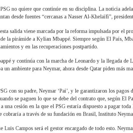
 PSG no quiere que continúe en su disciplina. La noticia ade
untan desde fuentes “cercanas a Nasser Al-Khelaïfi”, presiden
e esta salida viene marcada por la reforma impulsada por el pr
ta de la pirámide a Kylian Mbappé. Siempre según El País, M
namientos y en las recuperaciones postpartido.
ppé y continúa con la marcha de Leonardo y la llegada de Lui
raba un ambiente para Neymar, ahora desde Qatar piden más m
SG con su padre, Neymar ‘Pai’, y le garantizaron los pagos d
ando se paguen lo que se debe del contrato que, según El Pa
a una cesión en la que el PSG estaría dispuesto a pagar toda l
 cobraría a través de su fundación en Brasil, Instituto Neymar
ue Luis Campos será el gestor encargado de todo esto. Neyma