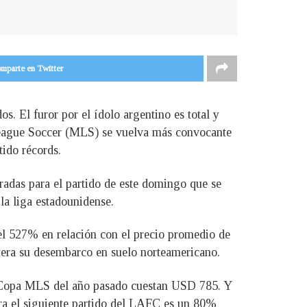
mparte en Twitter
s. El furor por el ídolo argentino es total y
League Soccer (MLS) se vuelva más convocante
tido récords.
radas para el partido de este domingo que se
la liga estadounidense.
el 527% en relación con el precio promedio de
iera su desembarco en suelo norteamericano.
 la Copa MLS del año pasado cuestan USD 785. Y
ara el siguiente partido del LAFC es un 80%