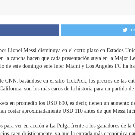
Co
 por Lionel Messi disminuya en el corto plazo en Estados Unido
 en la cancha hacen que cada presentación suya en la Major 
duelo de este domingo ente Inter Miami y Los Angeles FC ha ba
e CNN, basándose en el sitio TickPick, los precios de las ent
ifornia, son los más caros de la historia para un partido de 
ckets en promedio los USD 690, es decir, tienen un aumento d
olían costar aproximadamente USD 110 antes de que Messi hic
tos para ver en acción a La Pulga frente a los ganadores de
precios caen drásticamente, ya que la entrada más económica p