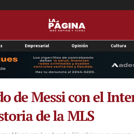
as
Empresarial
Opinión
Cultura
o de Messi con el Inte
storia de la MLS