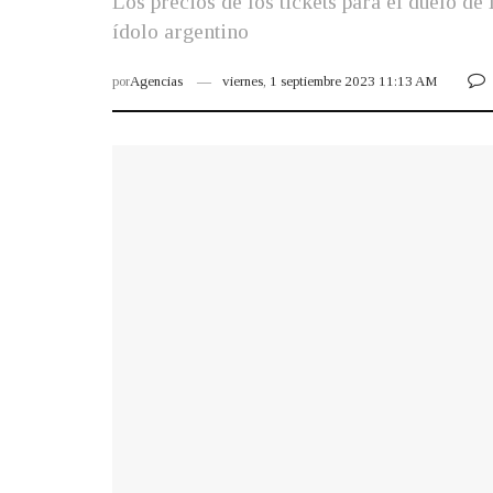
Los precios de los tickets para el duelo d
ídolo argentino
por
Agencias
viernes, 1 septiembre 2023 11:13 AM