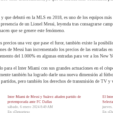
y que debutó en la MLS en 2018, es uno de los equipos más po
a presencia de un Lionel Messi, leyenda tras consagrarse ca
 hacen que se genere este fenómeno.
s precios una vez que pase el furor, también existe la posibil
ones de Messi han incrementado los precios de las entradas e
cremento del 1.000% en algunas entradas para ver a los New Y
 para el Inter Miami con sus grandes actuaciones en el césped
temente también ha logrado darle una nueva dimensión al fútb
ra partidos, pero también los derechos de transmisión de TV y 
Inter Miami de Messi y Suárez añaden partido de
El Int
pretemporada ante FC Dallas
Select
sábado, 6 enero 2024 8:49 AM
jueves
En «Deportes»
En «De