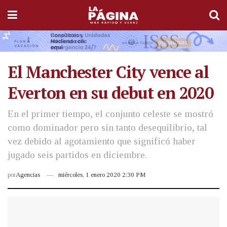
El Manchester City vence al
Everton en su debut en 2020
En el primer tiempo, el conjunto celeste se mostró
como dominador pero sin tanto desequilibrio, tal
vez debido al agotamiento que significó haber
jugado seis partidos en diciembre.
por
Agencias
miércoles, 1 enero 2020 2:30 PM