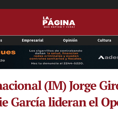
as
Empresarial
Opinión
Cultura
acional (IM) Jorge Gir
 García lideran el Op