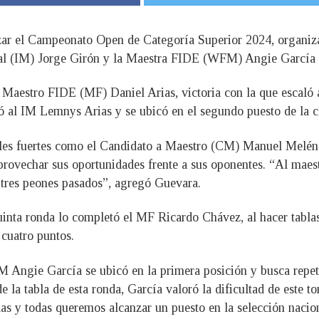
lizar el Campeonato Open de Categoría Superior 2024, organi
al (IM) Jorge Girón y la Maestra FIDE (WFM) Angie García li
 Maestro FIDE (MF) Daniel Arias, victoria con la que escaló a
ó al IM Lemnys Arias y se ubicó en el segundo puesto de la cl
vales fuertes como el Candidato a Maestro (CM) Manuel Melé
aprovechar sus oportunidades frente a sus oponentes. “Al maes
 tres peones pasados”, agregó Guevara.
quinta ronda lo completó el MF Ricardo Chávez, al hacer tabl
 cuatro puntos.
FM Angie García se ubicó en la primera posición y busca repet
de la tabla de esta ronda, García valoró la dificultad de este t
s y todas queremos alcanzar un puesto en la selección nacio