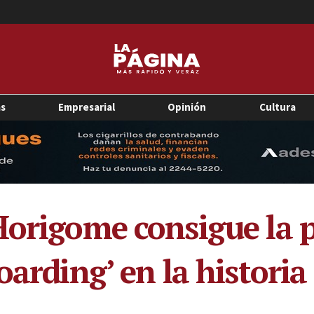
as
Empresarial
Opinión
Cultura
Horigome consigue la 
oarding’ en la historia