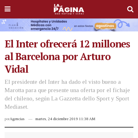
El Inter ofrecerá 12 millones
al Barcelona por Arturo
Vidal
El presidente del Inter ha dado el visto bueno a
Marotta para que presente una oferta por el fichaje
del chileno, según La Gazzetta dello Sport y Sport
Mediaset.
por
Agencias
martes, 24 diciembre 2019 11:38 AM