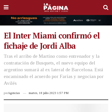
El Inter Miami confirmó el
fichaje de Jordi Alba
Tras el arribo de Martino como entrenador y la
contratación de Busquets, el nuevo equipo del
argentino sumará al ex lateral de Barcelona. Está
encaminado el acuerdo por Farías y negocian por
Avilés
por
Agencias
martes, 18 julio 2023 1:57 PM