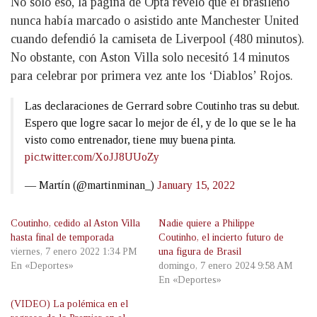
No solo eso, la página de Opta reveló que el brasileño
nunca había marcado o asistido ante Manchester United
cuando defendió la camiseta de Liverpool (480 minutos).
No obstante, con Aston Villa solo necesitó 14 minutos
para celebrar por primera vez ante los ‘Diablos’ Rojos.
Las declaraciones de Gerrard sobre Coutinho tras su debut.
Espero que logre sacar lo mejor de él, y de lo que se le ha
visto como entrenador, tiene muy buena pinta.
pic.twitter.com/XoJJ8UUoZy
— Martín (@martinminan_)
January 15, 2022
Coutinho, cedido al Aston Villa
Nadie quiere a Philippe
hasta final de temporada
Coutinho, el incierto futuro de
viernes, 7 enero 2022 1:34 PM
una figura de Brasil
En «Deportes»
domingo, 7 enero 2024 9:58 AM
En «Deportes»
(VIDEO) La polémica en el