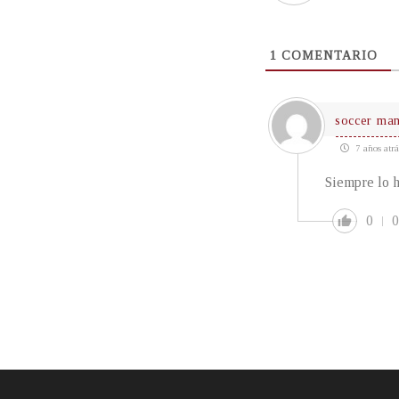
1
COMENTARIO
soccer ma
7 años atrá
Siempre lo h
0
0