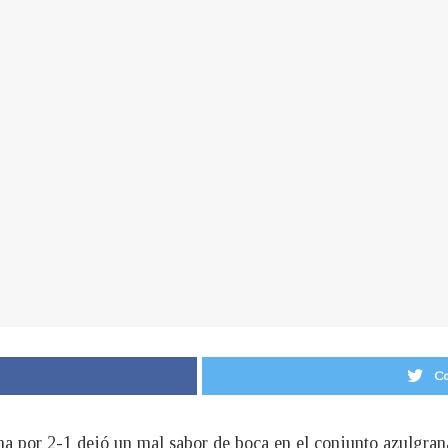
Co
na por 2-1 dejó un mal sabor de boca en el conjunto azulgrana