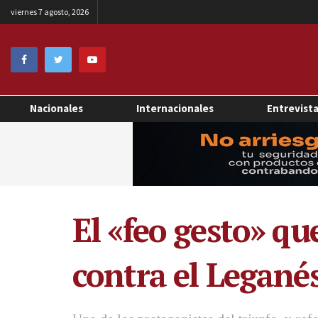
viernes 7 agosto, 2026
Nacionales
Internacionales
Entrevist
El «feo gesto» qu
contra el Legané