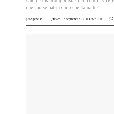
Uno de los protagonistas del triunfo, y ref
que "no se habrá dado cuenta nadie"
por
Agencias
jueves, 27 septiembre 2018 12:24 PM