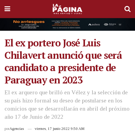
El ex portero José Luis
Chilavert anunció que será
candidato a presidente de
Paraguay en 2023
El ex arquero que brilló en Vélez y la selección de
su país hizo formal su deseo de postularse en los
comicios que se desarrollarán en abril del próximo
año 17 de Junio de 2022
por
Agencias
viernes, 17 junio 2022 9:50 AM