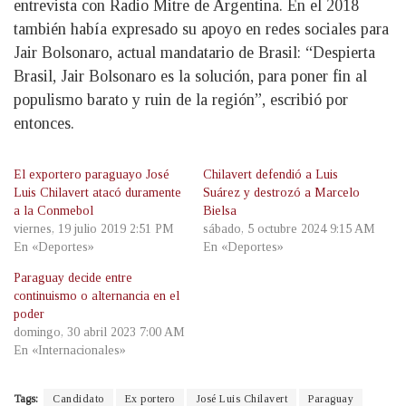
entrevista con Radio Mitre de Argentina. En el 2018
también había expresado su apoyo en redes sociales para
Jair Bolsonaro, actual mandatario de Brasil: “Despierta
Brasil, Jair Bolsonaro es la solución, para poner fin al
populismo barato y ruin de la región”, escribió por
entonces.
El exportero paraguayo José
Chilavert defendió a Luis
Luis Chilavert atacó duramente
Suárez y destrozó a Marcelo
a la Conmebol
Bielsa
viernes, 19 julio 2019 2:51 PM
sábado, 5 octubre 2024 9:15 AM
En «Deportes»
En «Deportes»
Paraguay decide entre
continuismo o alternancia en el
poder
domingo, 30 abril 2023 7:00 AM
En «Internacionales»
Tags:
Candidato
Ex portero
José Luis Chilavert
Paraguay