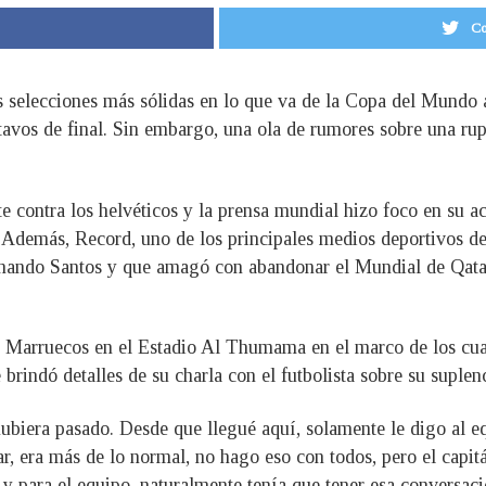
Co
s selecciones más sólidas en lo que va de la Copa del Mundo 
tavos de final. Sin embargo, una ola de rumores sobre una rupt
e contra los helvéticos y la prensa mundial hizo foco en su 
. Además, Record, uno de los principales medios deportivos de
rnando Santos y que amagó con abandonar el Mundial de Qatar
e Marruecos en el Estadio Al Thumama en el marco de los cuart
brindó detalles de su charla con el futbolista sobre su suplen
ubiera pasado. Desde que llegué aquí, solamente le digo al eq
ar, era más de lo normal, no hago eso con todos, pero el capit
 y para el equipo, naturalmente tenía que tener esa conversaci