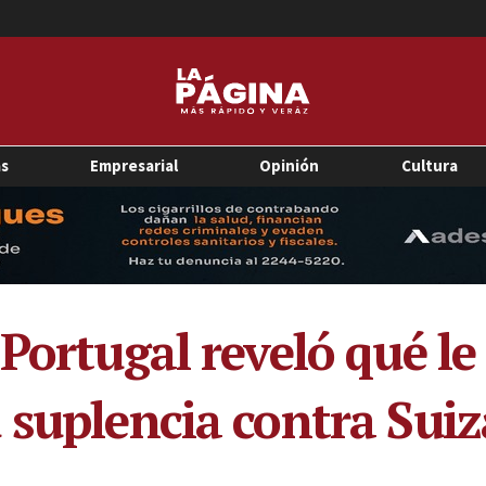
as
Empresarial
Opinión
Cultura
Portugal reveló qué le 
 suplencia contra Suiz