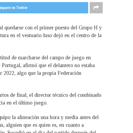
mparte en Twitter
al quedarse con el primer puesto del Grupo H y
ura en el vestuario luso dejó en el centro de la
actitud de marcharse del campo de juego en
 Portugal, afirmó que el delantero no estaba
 2022, algo que la propia Federación
os de final, el director técnico del combinado
cia en el último juego.
uipo la alineación una hora y media antes del
án, alguien que es quien es, en cuanto a
ón. Sucedió en el día del partido después del