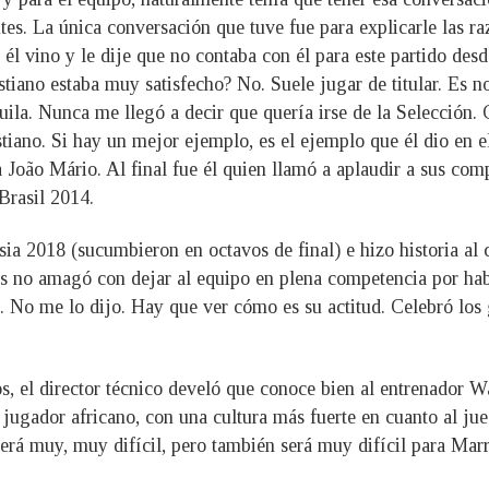
. La única conversación que tuve fue para explicarle las raz
él vino y le dije que no contaba con él para este partido desd
istiano estaba muy satisfecho? No. Suele jugar de titular. Es 
ila. Nunca me llegó a decir que quería irse de la Selección
iano. Si hay un mejor ejemplo, es el ejemplo que él dio en el 
o a João Mário. Al final fue él quien llamó a aplaudir a sus co
Brasil 2014.
a 2018 (sucumbieron en octavos de final) e hizo historia al c
 no amagó con dejar al equipo en plena competencia por habe
. No me lo dijo. Hay que ver cómo es su actitud. Celebró los 
 el director técnico develó que conoce bien al entrenador 
l jugador africano, con una cultura más fuerte en cuanto al jue
rá muy, muy difícil, pero también será muy difícil para Mar