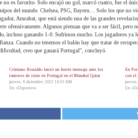
no es favorito. Solo encajó un gol, marcó cuatro, fue el únic
uipos del mundo. Chelsea, PSG, Bayern… Solo los que no vie
ugador, Amrabat, que está siendo una de las grandes revelacio
erte ofensivamente. Algunos piensan que va a ser fácil, pero 
, incluso ganando 1-0. Sufrimos mucho. Los jugadores ya lo h
nfianza. Cuando no tenemos el balón hay que tratar de recupe
icultad, creo que ganará Portugal”, concluyó.
Cristiano Ronaldo lanzó un fuerte mensaje ante los
En Por
rumores de crisis en Portugal en el Mundial Qatar
con el
jueves, 8 diciembre 2022 10:33 AM
jueves
En «Deportes»
En «De