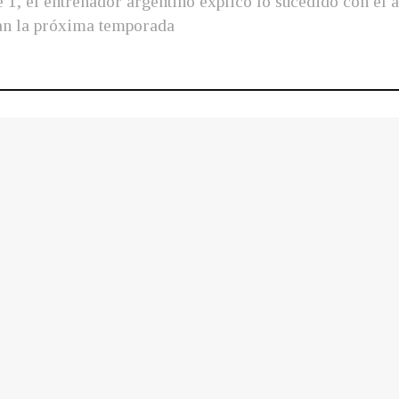
e 1, el entrenador argentino explicó lo sucedido con el a
ian la próxima temporada