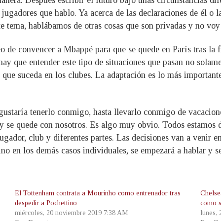
ugadores que hablo. Ya acerca de las declaraciones de él o l
 tema, hablábamos de otras cosas que son privadas y no voy 
o de convencer a Mbappé para que se quede en París tras la fi
y que entender este tipo de situaciones que pasan no solamen
ez que suceda en los clubes. La adaptación es lo más important
staría tenerlo conmigo, hasta llevarlo conmigo de vacaciones
e y se quede con nosotros. Es algo muy obvio. Todos estamos 
jugador, club y diferentes partes. Las decisiones van a venir 
ino en los demás casos individuales, se empezará a hablar y s
El Tottenham contrata a Mourinho como entrenador tras
Chelsea
despedir a Pochettino
como s
miércoles, 20 noviembre 2019 7:38 AM
lunes,