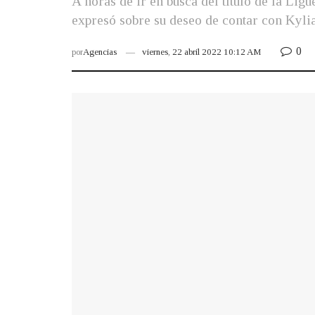
A horas de ir en busca del título de la Ligu
expresó sobre su deseo de contar con Kyl
0
por
Agencias
viernes, 22 abril 2022 10:12 AM