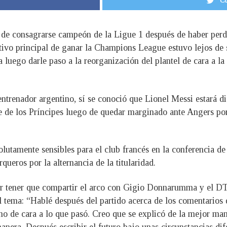
Co
 de consagrarse campeón de la Ligue 1 después de haber perdid
tivo principal de ganar la Champions League estuvo lejos de 
ra luego darle paso a la reorganización del plantel de cara a 
entrenador argentino, sí se conoció que Lionel Messi estará di
e de los Príncipes luego de quedar marginado ante Angers po
lutamente sensibles para el club francés en la conferencia de 
ueros por la alternancia de la titularidad.
or tener que compartir el arco con Gigio Donnarumma y el DT 
el tema: “Hablé después del partido acerca de los comentarios
 no de cara a lo que pasó. Creo que se explicó de la mejor ma
anera. Después escribir el futuro bajo unas circunstancias dif