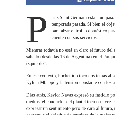
Comparte en Facebook
P
arís Saint Germain está a un paso
temporada pasada. Si bien el obje
para alzar el trofeo doméstico pa
cuente con sus servicios.
Mientras todavía no está en claro el futuro del 
sábado (desde las 16 de Argentina) en el Parqu
izquierdo”.
En ese contexto, Pochettino tocó dos temas abso
Kylian Mbappé y la tensión constante con los arq
Días atrás, Keylor Navas expresó su fastidio p
medios, el conductor del plantel tocó otra vez 
expresar un sentimiento pero de cara al futuro,
conseguir el objetivo de terminar de la mejor m