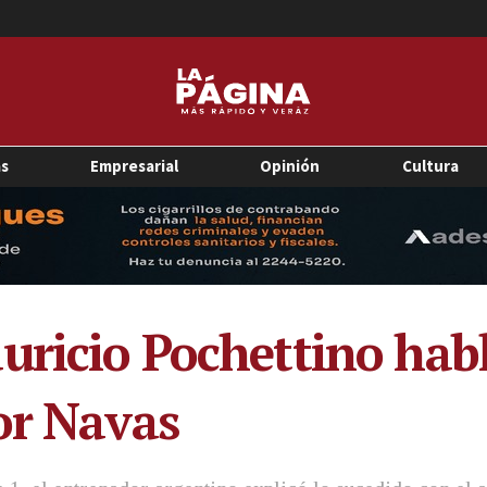
as
Empresarial
Opinión
Cultura
uricio Pochettino habl
or Navas