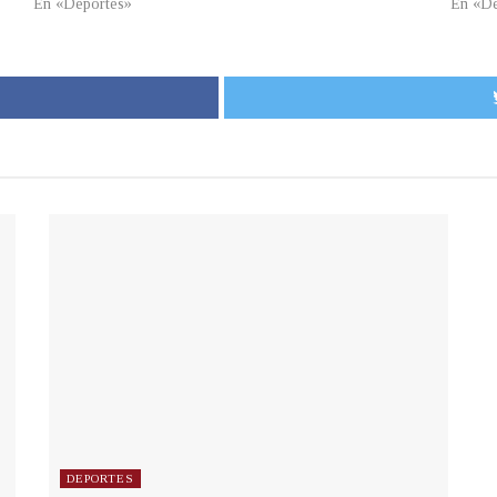
En «Deportes»
En «De
DEPORTES