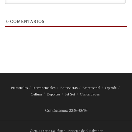
0
COMENTARIOS
Nacionales
Internacionales
Entrevistas
Empresarial
Opinión
Cultura
Deportes
Jet Set
Curiosidades
Contáctanos: 2246-0616
© 2024 Diario La Página - Noticias de El Salvador