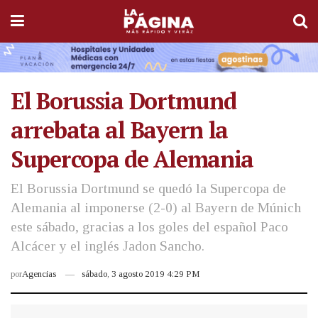
El Borussia Dortmund
arrebata al Bayern la
Supercopa de Alemania
El Borussia Dortmund se quedó la Supercopa de
Alemania al imponerse (2-0) al Bayern de Múnich
este sábado, gracias a los goles del español Paco
Alcácer y el inglés Jadon Sancho.
por
Agencias
sábado, 3 agosto 2019 4:29 PM