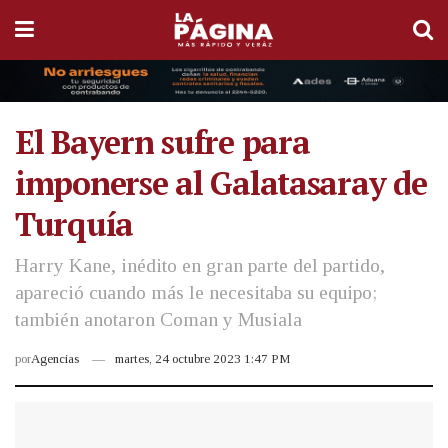
El Bayern sufre para
imponerse al Galatasaray de
Turquía
Harry Kane, inédito en gran parte del partido,
apareció cuando más le necesitaba su equipo;
también anotaron Coman y Musiala
por
Agencias
martes, 24 octubre 2023 1:47 PM