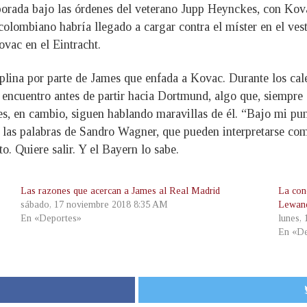
rada bajo las órdenes del veterano Jupp Heynckes, con Kovac
colombiano habría llegado a cargar contra el míster en el vest
Kovac en el Eintracht.
iplina por parte de James que enfada a Kovac. Durante los cal
de encuentro antes de partir hacia Dortmund, algo que, siempre
es, en cambio, siguen hablando maravillas de él. “Bajo mi pun
on las palabras de Sandro Wagner, que pueden interpretarse c
o. Quiere salir. Y el Bayern lo sabe.
Las razones que acercan a James al Real Madrid
La con
sábado, 17 noviembre 2018 8:35 AM
Lewand
En «Deportes»
lunes,
En «De