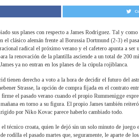
Co
ado sus planes con respecto a James Rodríguez. Tal y como a
 en el clásico alemán frente al Borussia Dortmund (2-3) el p
acional radical el próximo verano y el cafetero apunta a ser 
para la renovación de la plantilla asciende a un total de 200 mi
James ya no entran en los planes de la cúpula rojiblanca.
id tienen derecho a voto a la hora de decidir el futuro del 
bener Strasse, la opción de compra fijada en el contrato entre
ía firme el pasado verano cuando el propio Rummenigge expres
e mañana en torno a su figura. El propio James también reite
 dirigido por Niko Kovac parece haberlo cambiado todo.
 el técnico croata, quien le dejó sin un solo minuto de jueg
 rodilla el pasado martes que, seguramente, le aparte de los 