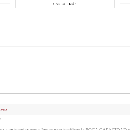
CARGAR MÁS
ávez
s
car a un jugador como James para justificar la POCA CAPACIDAD q