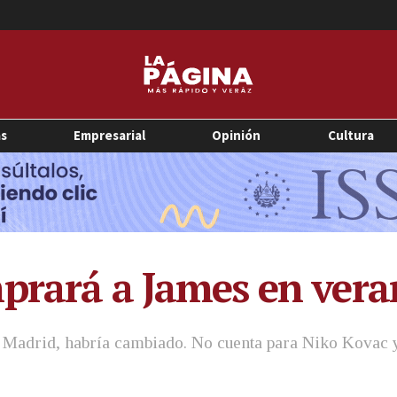
as
Empresarial
Opinión
Cultura
prará a James en ver
l Madrid, habría cambiado. No cuenta para Niko Kovac y