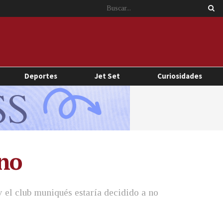
Deportes
Jet Set
Curiosidades
ano
 el club muniqués estaría decidido a no