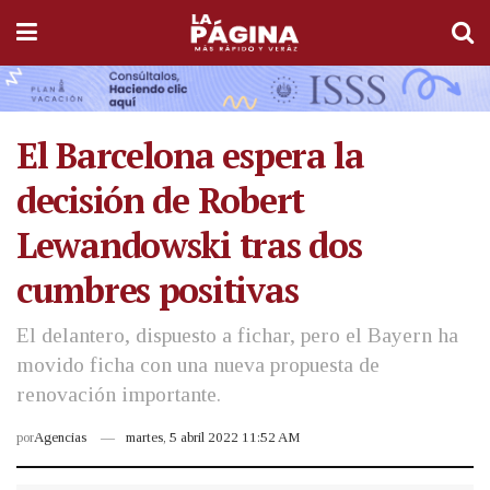
El Barcelona espera la
decisión de Robert
Lewandowski tras dos
cumbres positivas
El delantero, dispuesto a fichar, pero el Bayern ha
movido ficha con una nueva propuesta de
renovación importante.
por
Agencias
martes, 5 abril 2022 11:52 AM