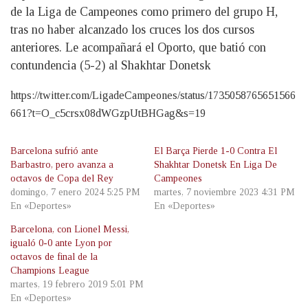
de la Liga de Campeones como primero del grupo H,
tras no haber alcanzado los cruces los dos cursos
anteriores. Le acompañará el Oporto, que batió con
contundencia (5-2) al Shakhtar Donetsk
https://twitter.com/LigadeCampeones/status/1735058765651566
661?t=O_c5crsx08dWGzpUtBHGag&s=19
Barcelona sufrió ante
El Barça Pierde 1-0 Contra El
Barbastro, pero avanza a
Shakhtar Donetsk En Liga De
octavos de Copa del Rey
Campeones
domingo, 7 enero 2024 5:25 PM
martes, 7 noviembre 2023 4:31 PM
En «Deportes»
En «Deportes»
Barcelona, con Lionel Messi,
igualó 0-0 ante Lyon por
octavos de final de la
Champions League
martes, 19 febrero 2019 5:01 PM
En «Deportes»