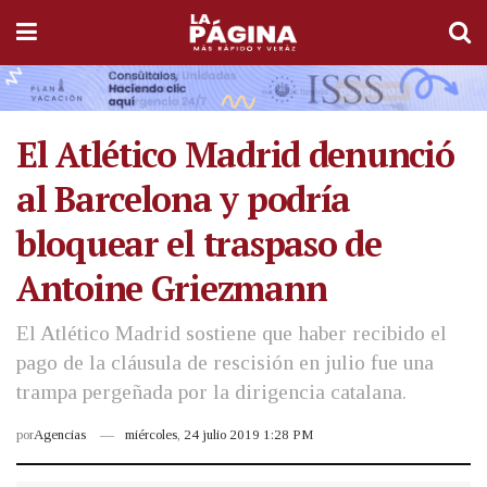
El Atlético Madrid denunció
al Barcelona y podría
bloquear el traspaso de
Antoine Griezmann
El Atlético Madrid sostiene que haber recibido el
pago de la cláusula de rescisión en julio fue una
trampa pergeñada por la dirigencia catalana.
por
Agencias
miércoles, 24 julio 2019 1:28 PM