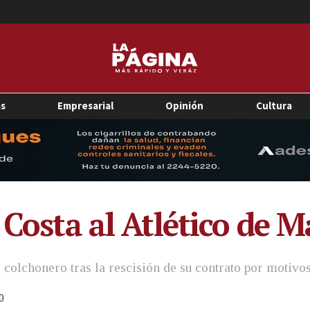
as
Empresarial
Opinión
Cultura
 Costa al Atlético de M
 colchonero tras la rescisión de su contrato por motivos
0