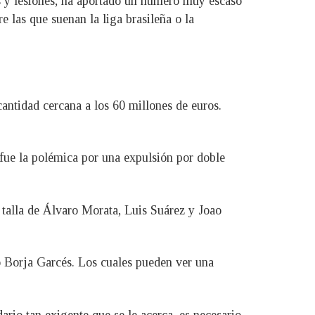
es y lesiones, ha aportado un número muy escaso
e las que suenan la liga brasileña o la
cantidad cercana a los 60 millones de euros.
 fue la polémica por una expulsión por doble
a talla de Álvaro Morata, Luis Suárez y Joao
o Borja Garcés. Los cuales pueden ver una
rio tan exigente que se le acerca, es necesario