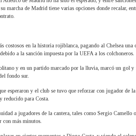
l Atlético de Madrid no ha sido el esperado, y entre sancion
 su marcha de Madrid tiene varias opciones donde recalar, entr
ntrato.
s costosos en la historia rojiblanca, pagando al Chelsea una 
debido a la sanción impuesta por la UEFA a los colchoneros.
olitano y en un partido marcado por la lluvia, marcó un gol y
del fondo sur.
 que esperaron y el club se tuvo que reforzar con jugador de l
uy reducido para Costa.
uidad a jugadores de la cantera, tales como Sergio Camello 
ar con más minutos.
plazar en ciertos momentos a Diego Costa, y viendo el calenda