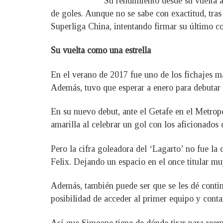
Su rendimiento desde su vuelta a
de goles. Aunque no se sabe con exactitud, tras
Superliga China, intentando firmar su último co
Su vuelta como una estrella
En el verano de 2017 fue uno de los fichajes má
Además, tuvo que esperar a enero para debutar 
En su nuevo debut, ante el Getafe en el Metrop
amarilla al celebrar un gol con los aficionados 
Pero la cifra goleadora del ‘Lagarto’ no fue la
Felix. Dejando un espacio en el once titular m
Además, también puede ser que se les dé contin
posibilidad de acceder al primer equipo y cont
Así que Simeone tiene de dónde tirar para reem