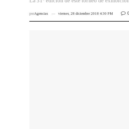
La 31ª edición de este torneo de exhibició
por
Agencias
viernes, 28 diciembre 2018 4:30 PM