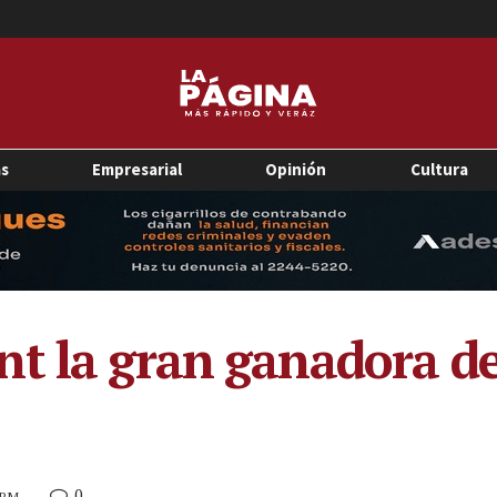
as
Empresarial
Opinión
Cultura
t la gran ganadora de
0
6 PM