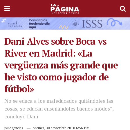
Dani Alves sobre Boca vs
River en Madrid: «La
vergüenza más grande que
he visto como jugador de
fútbol»
No se educa a los maleducados quitándoles las
cosas, se educan enseñándoles buenos modos",
concluyó Dani
por
Agencias
viernes, 30 noviembre 2018 6:56 PM