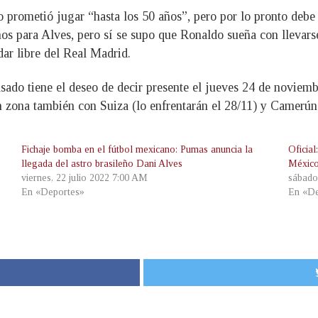
o prometió jugar “hasta los 50 años”, pero por lo pronto deb
os para Alves, pero sí se supo que Ronaldo sueña con llevarse
ar libre del Real Madrid.
ado tiene el deseo de decir presente el jueves 24 de noviemb
n zona también con Suiza (lo enfrentarán el 28/11) y Camerún 
Fichaje bomba en el fútbol mexicano: Pumas anuncia la
Oficia
llegada del astro brasileño Dani Alves
Méxic
viernes, 22 julio 2022 7:00 AM
sábado
En «Deportes»
En «De