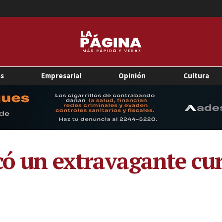
as
Empresarial
Opinión
Cultura
có un extravagante cu