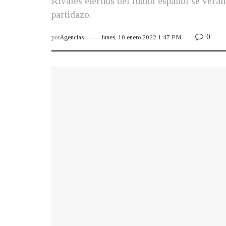
Rivales eternos del fútbol español se verán
partidazo.
0
por
Agencias
lunes, 10 enero 2022 1:47 PM