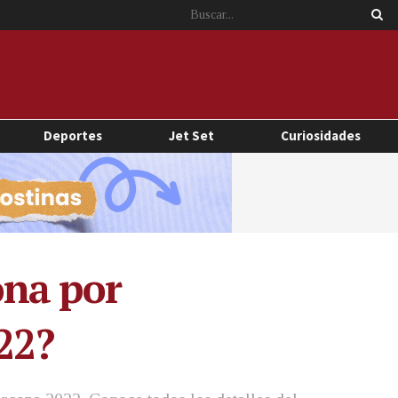
Deportes
Jet Set
Curiosidades
ona por
22?